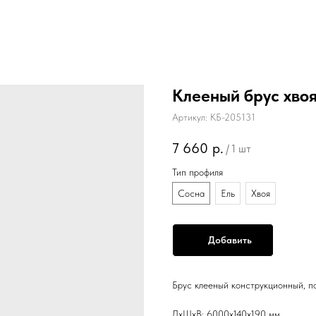
Клееный брус хво
Артикул:
КБ-205131
7 660
р.
/
1 шт
Тип профиля
Сосна
Ель
Хвоя
Добавить
Брус клееный конструкционный, по
ДxШxВ: 6000x140x190 мм