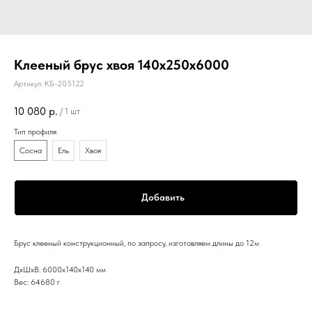
Клееный брус хвоя 140х250х6000
Артикул:
КБ-205122
10 080
р.
/
1 шт
Тип профиля
Сосна
Ель
Хвоя
Добавить
Брус клееный конструкционный, по запросу, изготовляем длины до 12м
ДxШxВ: 6000x140x140 мм
Вес: 64680 г