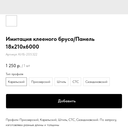
Имитация клееного бруса/Панель
18х210х6000
Артикул:
КИБ-205322
1 250
р.
/
1 шт
Тип профиля
Карельский
Приозерский
Штиль
СТС
Скандинавский
Добавить
Профили Приозерский, Карельский, Штиль, СТС, Скандинавский. По запросу,
изготовляем разные длины и толщины