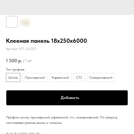
Клееная панель 18х250х6000
Артикул:
КП-205221
1 500
р.
/
1 шт
Тип профиля
Штиль
Приозерский
Карельский
СТС
Скандинавский
Добавить
Профили штиль, приозерский, карельский, стс, скандинавский. По запросу,
изготовляем разные длины и толщины
ДxШxВ: 6000x200x18 мм